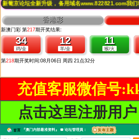
坛全新升级，备用域名www.822821.com我们将
充值客服微信号:
k
点击这里注册用户
『
澳门内部最准资料
』 ☎ 论坛管理員：