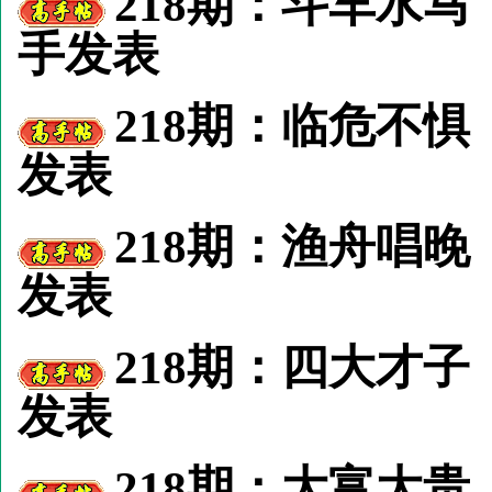
218期：斗车水
手发表
218期：临危不
发表
218期：渔舟唱
发表
218期：四大才
发表
218期：大富大