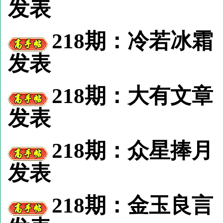
发表
218期：冷若冰
发表
218期：大有文
发表
218期：众星捧月
发表
218期：金玉良