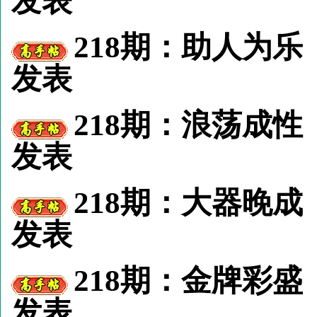
发表
218期：助人为
发表
218期：浪荡成
发表
218期：大器晚
发表
218期：金牌彩
发表