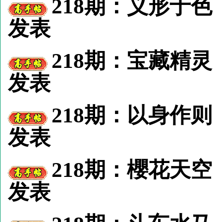
218期：义形于
发表
218期：宝藏精
发表
218期：以身作
发表
218期：櫻花天
发表