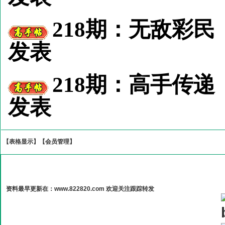
218期：无敌彩
发表
218期：高手传递
发表
【
表格显示
】【
会员管理
】
资料最早更新在：www.822820.com 欢迎关注跟踪转发